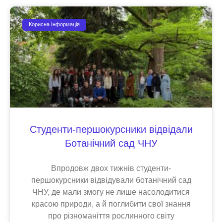
Корисна Інформація
Студенти-першокурсники відвідали
Ботанічний сад ЧНУ
Впродовж двох тижнів студенти-
першокурсники відвідували ботанічний сад
ЧНУ, де мали змогу не лише насолодитися
красою природи, а й поглибити свої знання
про різноманіття рослинного світу